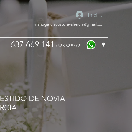
Iniciar sesión
manugarciacosturavalencia@gmail.com
637 669 141
/ 963 52 97 06
VESTIDO DE NOVIA
RCIA