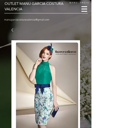
OUTLET MANU GARCIA COSTURA
VALENCIA
manugarciacosturavalencia@gmail.com