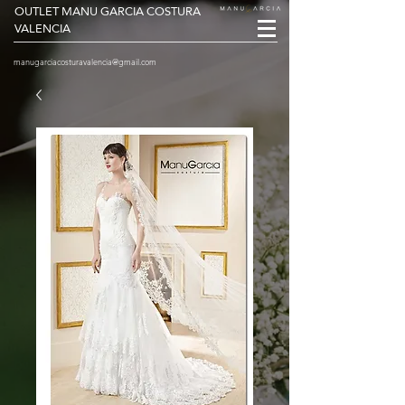
OUTLET MANU GARCIA COSTURA
VALENCIA
manugarciacosturavalencia@gmail.com