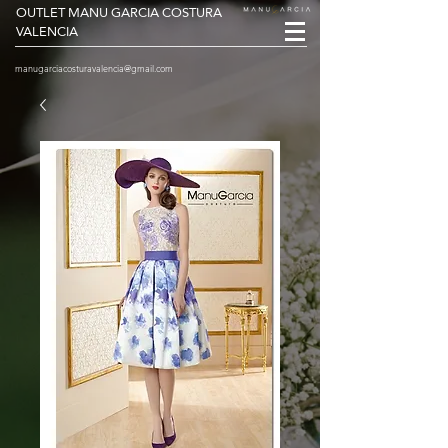
OUTLET MANU GARCIA COSTURA
VALENCIA
manugarciacosturavalencia@gmail.com