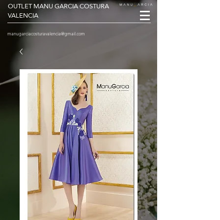
OUTLET MANU GARCIA COSTURA
VALENCIA
manugarciacosturavalencia@gmail.com