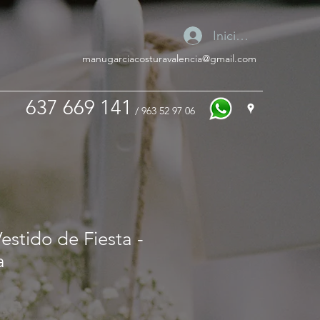
Iniciar sesión
manugarciacosturavalencia@gmail.com
637 669 141
/ 963 52 97 06
stido de Fiesta -
a