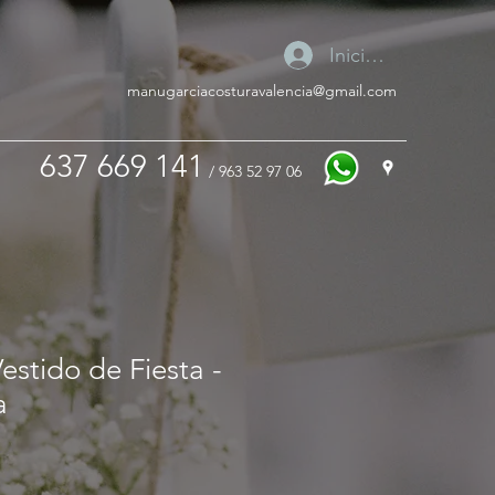
Iniciar sesión
manugarciacosturavalencia@gmail.com
637 669 141
/ 963 52 97 06
stido de Fiesta -
a