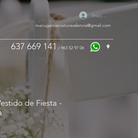
Iniciar sesión
manugarciacosturavalencia@gmail.com
637 669 141
/ 963 52 97 06
stido de Fiesta -
a