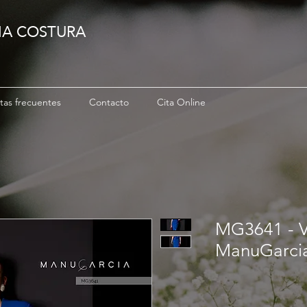
IA COSTURA
tas frecuentes
Contacto
Cita Online
MG3641 - Ve
ManuGarci