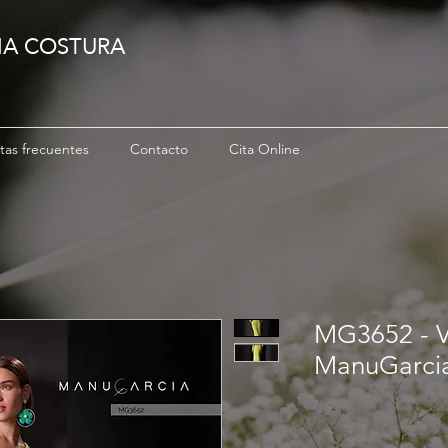
IA COSTURA
tas frecuentes
Contacto
Cita Online
MG3652 - Ve
ManuGarci