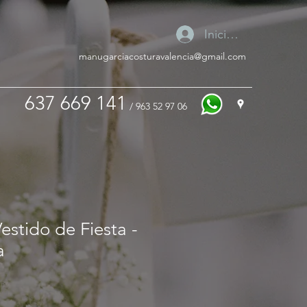
Iniciar sesión
manugarciacosturavalencia@gmail.com
637 669 141
/ 963 52 97 06
stido de Fiesta -
a