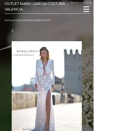
OUTLET MANU GARCIA COSTURA
VALENCIA
manugarciacosturavalencia@gmail.com