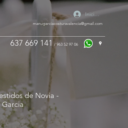
Iniciar sesión
manugarciacosturavalencia@gmail.com
637 669 141
/ 963 52 97 06
stidos de Novia -
 Garcia